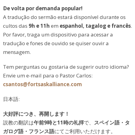
De volta por demanda popular!
A tradução do sermão estará disponível durante os
cultos das
9h e 11h
em
espanhol, tagalog e francês
.
Por favor, traga um dispositivo para acessar a
tradução e fones de ouvido se quiser ouvir a
mensagem.
Tem perguntas ou gostaria de sugerir outro idioma?
Envie um e-mail para o Pastor Carlos:
csantos@fortsaskalliance.com
日本語:
大好評につき、再開します！
説教の翻訳は
午前9時と11時の礼拝
で、
スペイン語・タ
ガログ語・フランス語
にてご利用いただけます。