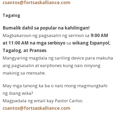
csantos@fortsaskalliance.com
Tagalog
Bumalik dahil sa popular na kahilingan!
Magkakaroon ng pagsasalin ng sermon sa
9:00 AM
at 11:00 AM na mga serbisyo
sa
wikang Espanyol,
Tagalog, at Pranses
.
Mangyaring magdala ng sariling device para makuha
ang pagsasalin at earphones kung nais ninyong
makinig sa mensahe.
May mga tanong ka ba o nais mong magmungkahi
ng ibang wika?
Magpadala ng email kay Pastor Carlos:
csantos@fortsaskalliance.com